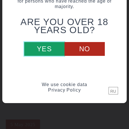
for persons who have reached the age of
majority.
ARE YOU OVER 18
YEARS OLD?
6 June 2025
YES
NO
НОВИНКА | СОДЖУ «JANCI»
We use cookie data
Privacy Policy
RU
5 May 2025