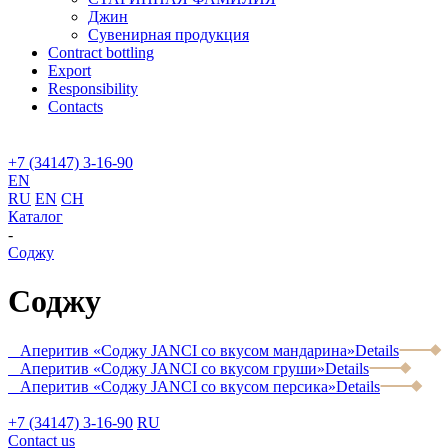
Джин
Сувенирная продукция
Contract bottling
Export
Responsibility
Contacts
+7 (34147) 3-16-90
EN
RU
EN
CH
Каталог
-
Соджу
Соджу
Аперитив «Cоджу JANCI со вкусом мандарина»
Details
Аперитив «Cоджу JANCI со вкусом груши»
Details
Аперитив «Cоджу JANCI со вкусом персика»
Details
+7 (34147) 3-16-90
RU
Contact us