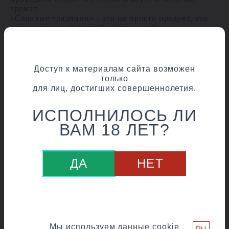
аромат.
«Славные традиции» - это не просто продукт, это
результат нашей долгой работы, любви и
преданности традициям, которые делают его по-
настоящему особенным.
Доступ к материалам сайта возможен
только
для лиц, достигших совершеннолетия.
ИСПОЛНИЛОСЬ ЛИ
ВАМ 18 ЛЕТ?
ДА
НЕТ
Мы используем данные cookie
RU