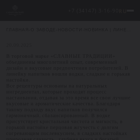
+7 (34147) 3-16-90
RU
ГЛАВНАЯ
-
О ЗАВОДЕ
-
НОВОСТИ
-
НОВИНКА | ЛИНЕЙКА «СЛАВНЫЕ ТРАДИЦИИ»
20.09.2025
В торговой марке «СЛАВНЫЕ ТРАДИЦИИ»
объединены многолетний опыт, современный
дизайн и вкусовые предпочтения потребителей. В
линейку напитков вошли водки, сладкие и горькая
настойки.
Все рецептуры основаны на натуральных
ингредиентах, которые проходят процесс
настаивания, отдавая за это время все свои лучшие
вкусовые и ароматические качества. Благодаря
такому подходу вкус напитков получился
гармоничный, сбалансированный. В водке
присутствует кристальная чистота и мягкость, в
горькой настойке перцовая жгучесть с долгим
согревающим послевкусием, в сладких настойках
природная сладость , глубина вкуса и богатый