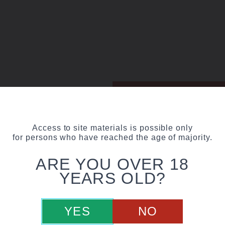
20 September 202
ПУЛ»
НОВИНКА | лине
Access to site materials is possible only
for persons who have reached the age of majority.
ARE YOU OVER 18
YEARS OLD?
YES
NO