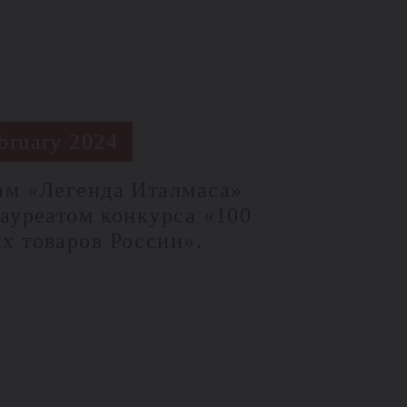
bruary 2024
ам «Легенда Италмаса»
лауреатом конкурса «100
х товаров России».