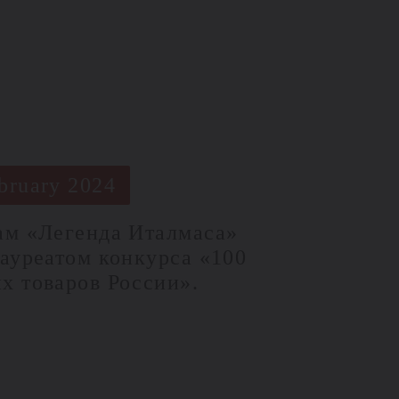
bruary 2024
ам «Легенда Италмаса»
лауреатом конкурса «100
х товаров России».