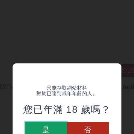
20 September 202
ПУЛ»
НОВИНКА | лине
只能存取網站材料
對於已達到成年年齡的人。
您已年滿 18 歲嗎？
是
否