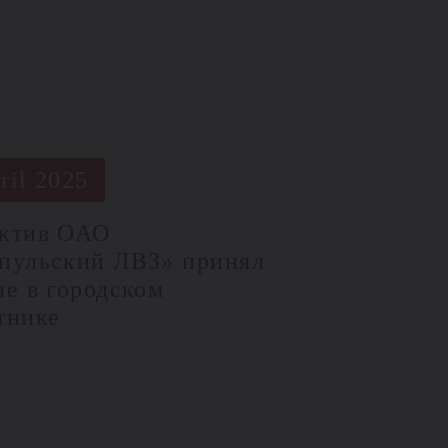
ril 2025
ктив ОАО
пульский ЛВЗ» принял
ие в городском
тнике