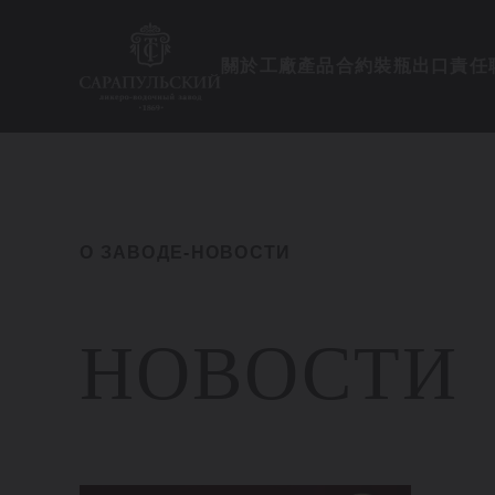
關於工廠
產品
合約裝瓶
出口
責任
О ЗАВОДЕ
-
НОВОСТИ
НОВОСТИ