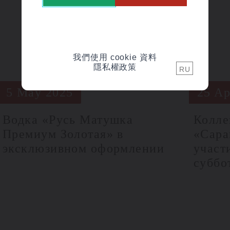
我們使用 cookie 資料
隱私權政策
RU
5 May 2025
25 Ap
Водка «Русь Матушка
Колле
Премиум Золотая» в
«Сара
эксклюзивном оформлении
участ
суббо