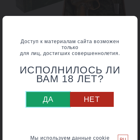
КРЕПОСТЬ:
Доступ к материалам сайта возможен
только
40%
для лиц, достигших совершеннолетия.
Производится в сувенирном
ИСПОЛНИЛОСЬ ЛИ
коробе в штофе в форме Пистолет
ВАМ 18 ЛЕТ?
объемом 0,25 л. В комплект входят
3 стопки.
Размер сувенирного короба 20,5
ДА
НЕТ
см*24 см*5,5 см.
Подробнее о продукте:
водка
«Тайга»
К разделу
Мы используем данные cookie
RU