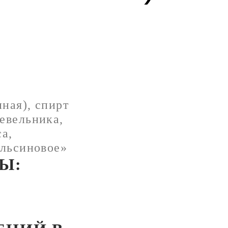
ная), спирт
евельника,
са,
ельсиновое»
Ы: