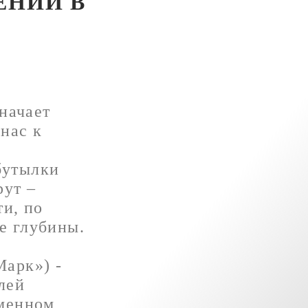
ЕНИЙ В
значает
нас к
бутылки
рут –
ти, по
е глубины.
Марк») -
лей
еменном