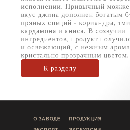
исполнении. Привычный можже
вкус джина дополнен богатым б
пряных специй - кориандра, тми
кардамона и аниса. В созвучии
ингредиентов, продукт получил
и освежающий, с нежным арома
кристально прозрачным цветом.
К разделу
О ЗАВОДЕ
ПРОДУКЦИЯ
ЭКСПОРТ
ЭКСКУРСИИ