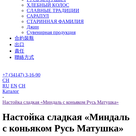
ХЛЕБНЫЙ КОЛОС
СЛАВНЫЕ ТРАДИЦИИ
САРАПУЛ
СТАРИННАЯ ФАМИЛИЯ
Джин
Сувенирная продукция
合約裝瓶
出口
責任
聯絡方式
+7 (34147) 3-16-90
CH
RU
EN
CH
Каталог
-
Настойка сладкая «Миндаль с коньяком Русь Матушка»
Настойка сладкая «Миндаль
с коньяком Русь Матушка»