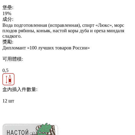
堡壘:
19%
成分:
Вода подготовленная (исправленная), спирт «Люкс», морс
плодов рябины, коньяк, настой коры дуба и ореха миндаля
сладкого.
獎勵:
Дипломант «100 лучших товаров России»
可用體積:
0,5
盒內插入件數量:
12 шт