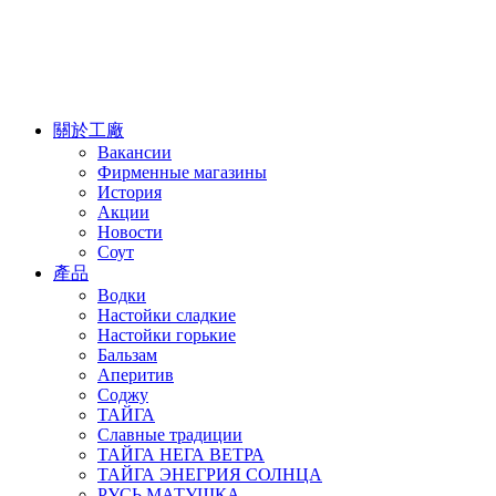
關於工廠
Вакансии
Фирменные магазины
История
Акции
Новости
Соут
產品
Водки
Настойки сладкие
Настойки горькие
Бальзам
Аперитив
Соджу
ТАЙГА
Славные традиции
ТАЙГА НЕГА ВЕТРА
ТАЙГА ЭНЕГРИЯ СОЛНЦА
РУСЬ МАТУШКА